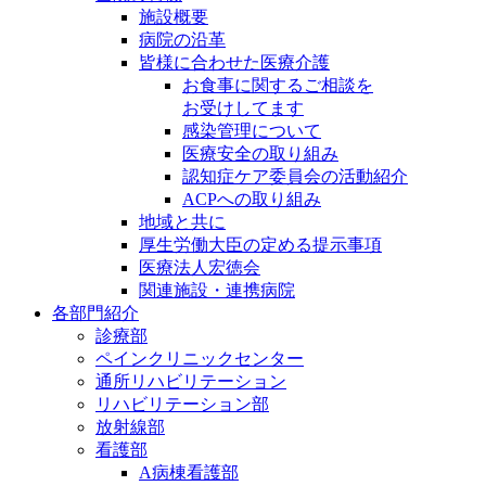
施設概要
病院の沿革
皆様に合わせた医療介護
お食事に関するご相談を
お受けしてます
感染管理について
医療安全の取り組み
認知症ケア委員会の活動紹介
ACPへの取り組み
地域と共に
厚生労働大臣の定める提示事項
医療法⼈宏徳会
関連施設・連携病院
各部門紹介
診療部
ペインクリニックセンター
通所リハビリテーション
リハビリテーション部
放射線部
看護部
A病棟看護部