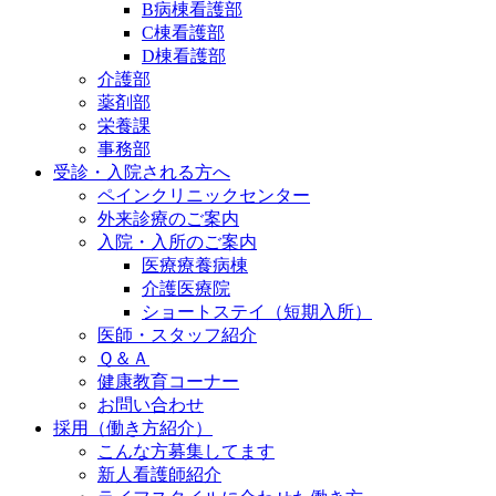
B病棟看護部
C棟看護部
D棟看護部
介護部
薬剤部
栄養課
事務部
受診・入院される方へ
ペインクリニックセンター
外来診療のご案内
入院・入所のご案内
医療療養病棟
介護医療院
ショートステイ（短期入所）
医師・スタッフ紹介
Ｑ＆Ａ
健康教育コーナー
お問い合わせ
採用（働き方紹介）
こんな方募集してます
新人看護師紹介